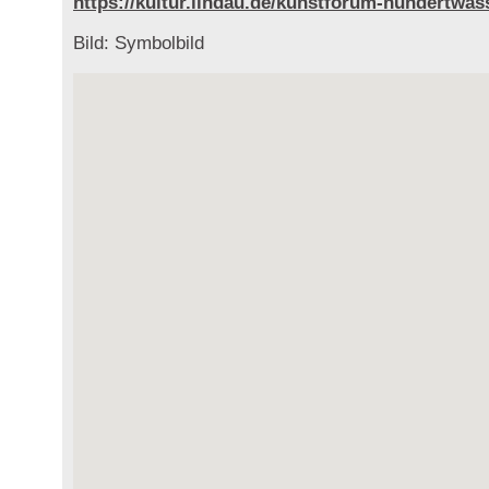
https://kultur.lindau.de/kunstforum-hundertwas
Bild: Symbolbild