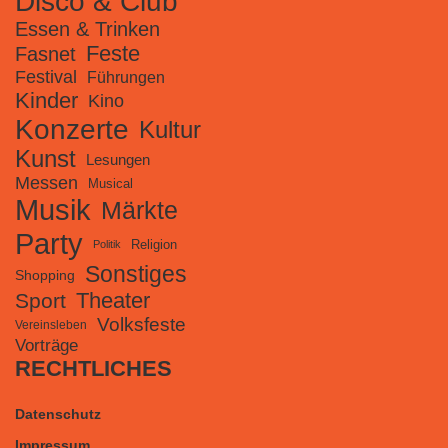
Disco & Club
Essen & Trinken
Feste
Fasnet
Festival
Führungen
Kinder
Kino
Konzerte
Kultur
Kunst
Lesungen
Messen
Musical
Musik
Märkte
Party
Religion
Politik
Sonstiges
Shopping
Theater
Sport
Volksfeste
Vereinsleben
Vorträge
RECHTLICHES
Datenschutz
Impressum