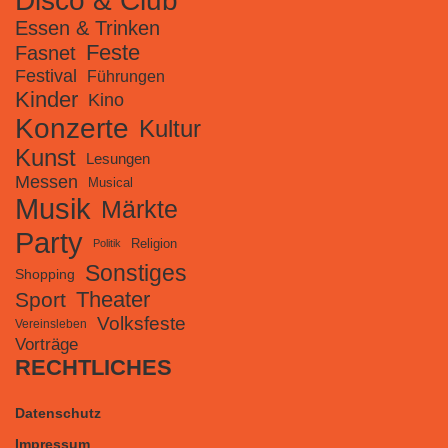
Disco & Club
Essen & Trinken
Feste
Fasnet
Festival
Führungen
Kinder
Kino
Konzerte
Kultur
Kunst
Lesungen
Messen
Musical
Musik
Märkte
Party
Religion
Politik
Sonstiges
Shopping
Theater
Sport
Volksfeste
Vereinsleben
Vorträge
RECHTLICHES
Datenschutz
Impressum