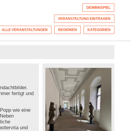
GEWINNSPIEL
VERANSTALTUNG EINTRAGEN
ALLE VERANSTALTUNGEN
REGIONEN
KATEGORIEN
ndachtbilder.
hmer fertigt und
 Popp wie eine
. Neben
liche
tlervita und