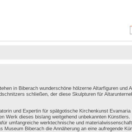
ehen in Biberach wunderschöne hölzerne Altarfiguren und A
ldschnitzers schließen, der diese Skulpturen für Altarunterne
atorin und Expertin für spätgotische Kirchenkunst Evamaria
uten Werk dieses bislang weitgehend unbekannten Künstlers
dafür umfangreiche werktechnische und materialwissenschaft
as Museum Biberach die Annäherung an eine aufregende Küns