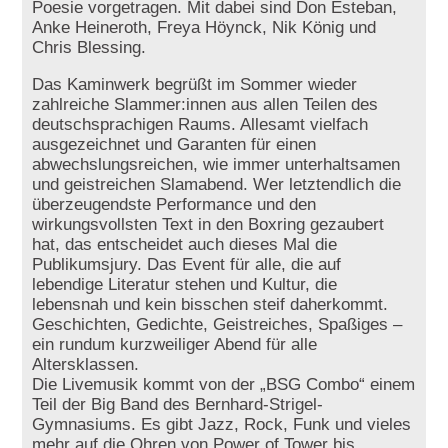
Poesie vorgetragen. Mit dabei sind Don Esteban,
Anke Heineroth, Freya Höynck, Nik König und
Chris Blessing.
Das Kaminwerk begrüßt im Sommer wieder
zahlreiche Slammer:innen aus allen Teilen des
deutschsprachigen Raums. Allesamt vielfach
ausgezeichnet und Garanten für einen
abwechslungsreichen, wie immer unterhaltsamen
und geistreichen Slamabend. Wer letztendlich die
überzeugendste Performance und den
wirkungsvollsten Text in den Boxring gezaubert
hat, das entscheidet auch dieses Mal die
Publikumsjury. Das Event für alle, die auf
lebendige Literatur stehen und Kultur, die
lebensnah und kein bisschen steif daherkommt.
Geschichten, Gedichte, Geistreiches, Spaßiges –
ein rundum kurzweiliger Abend für alle
Altersklassen.
Die Livemusik kommt von der „BSG Combo“ einem
Teil der Big Band des Bernhard-Strigel-
Gymnasiums. Es gibt Jazz, Rock, Funk und vieles
mehr auf die Ohren von Power of Tower bis