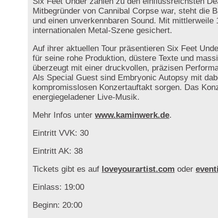
Six Feet Under zählen zu den einflussreichsten D
Mitbegründer von Cannibal Corpse war, steht die 
und einen unverkennbaren Sound. Mit mittlerweile 1
internationalen Metal-Szene gesichert.
Auf ihrer aktuellen Tour präsentieren Six Feet Un
für seine rohe Produktion, düstere Texte und massiv
überzeugt mit einer druckvollen, präzisen Perform
Als Special Guest sind Embryonic Autopsy mit dabe
kompromisslosen Konzertauftakt sorgen. Das Konz
energiegeladener Live-Musik.
Mehr Infos unter
www.kaminwerk.de
.
Eintritt VVK: 30
Eintritt AK: 38
Tickets gibt es auf
loveyourartist.com
oder
event
Einlass: 19:00
Beginn: 20:00