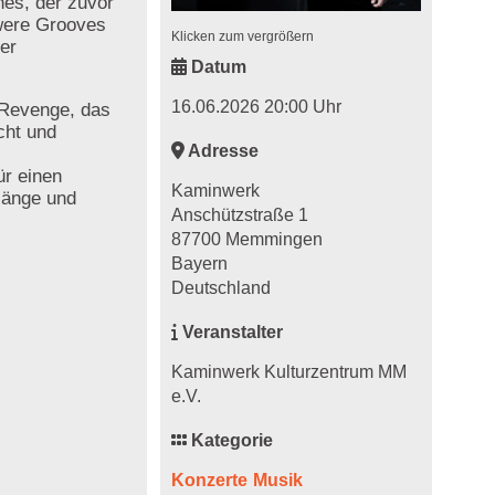
nes, der zuvor
hwere Grooves
Klicken zum vergrößern
er
Datum
16.06.2026 20:00 Uhr
 Revenge, das
cht und
Adresse
ür einen
Kaminwerk
länge und
Anschützstraße 1
87700 Memmingen
Bayern
Deutschland
Veranstalter
Kaminwerk Kulturzentrum MM
e.V.
Kategorie
Konzerte
Musik