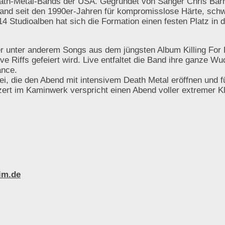
eath-Metal-Bands der USA. Gegründet von Sänger Chris Bar
Band seit den 1990er-Jahren für kompromisslose Härte, sc
4 Studioalben hat sich die Formation einen festen Platz in d
der unter anderem Songs aus dem jüngsten Album Killing For
e Riffs gefeiert wird. Live entfaltet die Band ihre ganze Wu
ance.
i, die den Abend mit intensivem Death Metal eröffnen und f
ert im Kaminwerk verspricht einen Abend voller extremer K
im.de