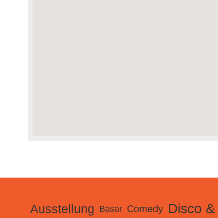
Disco &
Ausstellung
Comedy
Basar